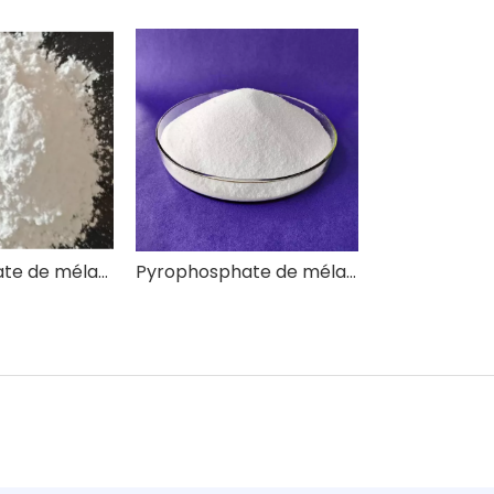
Polyphosphate de mélamine ignifuge MPP
Pyrophosphate de mélamine ignifuge DMPY