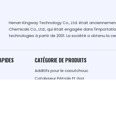
Henan Kingway Technology Co., Ltd. était ancienneme
Chemicals Co., Ltd., qui était engagée dans l'importatio
technologies à partir de 2001. La société a obtenu la cer
APIDES
CATÉGORIE DE PRODUITS
Additifs pour le caoutchouc
Catalyseur Pétrole Et Gaz
 de nous
Tensioactif détergent
s
Additifs alimentaires
Matériau de terres rares
é
Autres produits chimiques