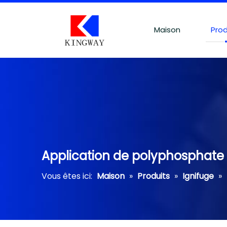
Maison
Prod
Application de polyphosphat
Vous êtes ici:
Maison
»
Produits
»
Ignifuge
»