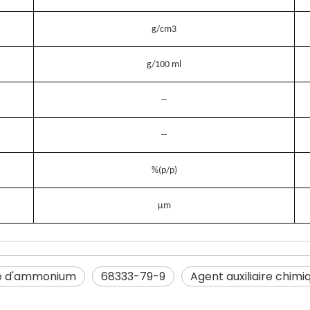
g/cm3
g/100 ml
--
--
%(p/p)
µm
e d'ammonium
68333-79-9
Agent auxiliaire chimi