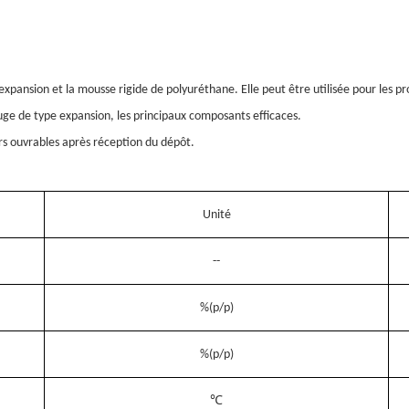
 expansion et la mousse rigide de polyuréthane. Elle peut être utilisée pour les pr
uge de type expansion, les principaux composants efficaces.
rs ouvrables après réception du dépôt.
Unité
--
%(p/p)
%
(p/p)
℃