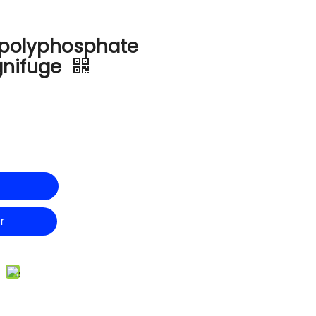
 polyphosphate
gnifuge
r