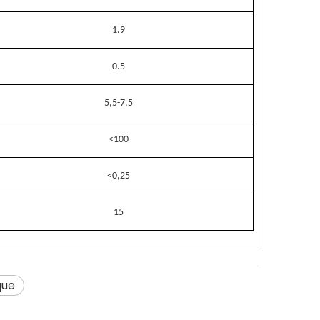
1.9
0.5
5,5-7,5
<100
<0,25
15
que