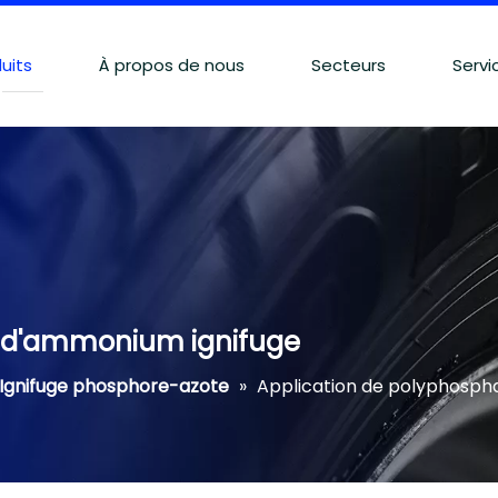
uits
À propos de nous
Secteurs
Servi
e d'ammonium ignifuge
Ignifuge phosphore-azote
»
Application de polyphosph