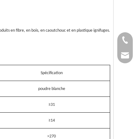
oduits en fibre, en bois, en caoutchouc et en plastique ignifuges.
+86-37
+86-37
kingwa
+86-37
Spécification
poudre blanche
≥31
≥14
>270