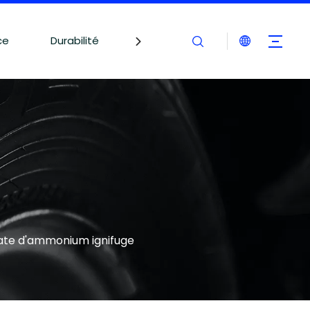
ce
Durabilité
Blogues
Contactez-nous
ate d'ammonium ignifuge