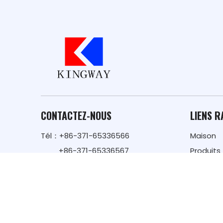
CONTACTEZ-NOUS
LIENS R
Tél：+86-371-65336566
Maison
+86-371-65336567
Produits
+86-371-65336568
À propos
E-mail:
kingway@hnkingway.com
Secteur
Ajouter : 12F, NO.5, SHANGWU
Service
WAIHUAN ROAD, ZHENGZHOU,
Durabilit