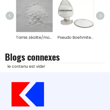
Tamis zéolite/moléculaires ZSM-5 de haute qualité
Pseudo Boehmite/oxyde d'alpha-aluminium hydraté CAS No. 1318-23-6
Blogs connexes
le contenu est vide!