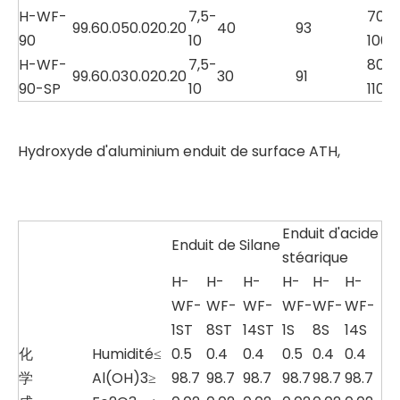
H-WF-
7,5-
70-
99.6
0.05
0.02
0.20
40
93
90
10
100
H-WF-
7,5-
80-
99.6
0.03
0.02
0.20
30
91
90-SP
10
110
Hydroxyde d'aluminium enduit de surface ATH,
Enduit d'acide
Enduit de Silane
stéarique
H-
H-
H-
H-
H-
H-
WF-
WF-
WF-
WF-
WF-
WF-
1ST
8ST
14ST
1S
8S
14S
化
Humidité≤
0.5
0.4
0.4
0.5
0.4
0.4
学
Al(OH)3≥
98.7
98.7
98.7
98.7
98.7
98.7