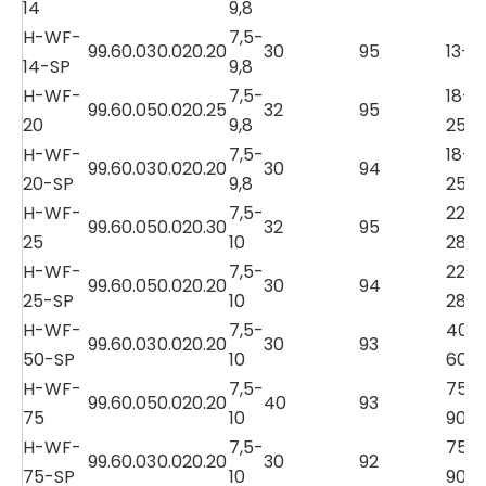
14
9,8
H-WF-
7,5-
99.6
0.03
0.02
0.20
30
95
13-1
14-SP
9,8
H-WF-
7,5-
18-
99.6
0.05
0.02
0.25
32
95
20
9,8
25
H-WF-
7,5-
18-
99.6
0.03
0.02
0.20
30
94
20-SP
9,8
25
H-WF-
7,5-
22-
99.6
0.05
0.02
0.30
32
95
25
10
28
H-WF-
7,5-
22-
99.6
0.05
0.02
0.20
30
94
25-SP
10
28
H-WF-
7,5-
40-
99.6
0.03
0.02
0.20
30
93
50-SP
10
60
H-WF-
7,5-
75-
99.6
0.05
0.02
0.20
40
93
75
10
90
H-WF-
7,5-
75-
99.6
0.03
0.02
0.20
30
92
75-SP
10
90