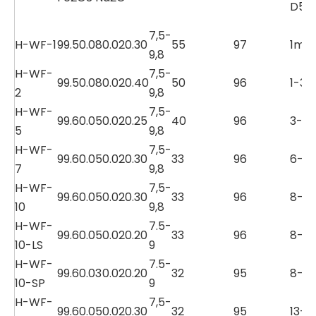
D50
7,5-
H-WF-1
99.5
0.08
0.02
0.30
55
97
1max
9,8
H-WF-
7,5-
99.5
0.08
0.02
0.40
50
96
1-3
2
9,8
H-WF-
7,5-
99.6
0.05
0.02
0.25
40
96
3-6
5
9,8
H-WF-
7,5-
99.6
0.05
0.02
0.30
33
96
6-8
7
9,8
H-WF-
7,5-
99.6
0.05
0.02
0.30
33
96
8-11
10
9,8
H-WF-
7.5-
99.6
0.05
0.02
0.20
33
96
8-11
10-LS
9
H-WF-
7.5-
99.6
0.03
0.02
0.20
32
95
8-11
10-SP
9
H-WF-
7,5-
99.6
0.05
0.02
0.30
32
95
13-1