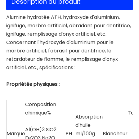
Description du produit
Alumine hydratée ATH, hydroxyde d'aluminium,
ignifuge, marbre artificiel, abradant pour dentifrice,
ignifuge, remplissage d'onyx artificiel, etc.
Concernant l'hydroxyde d'aluminium pour le
marbre artificiel, l'abrasif pour dentifrice, le
retardateur de flamme, le remplissage d'onyx
artificiel, etc., spécifications :
Propriétés physiques :
Composition
chimique%
Tail
Absorption
d'huile
Al(OH)3 SiO2
Marque
PH
ml/100g
Blancheur
Fe2O3 Na2O