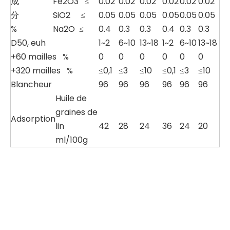
成
Fe2O3 ≤
0.02
0.02
0.02
0.02
0.02
0.02
分
SiO2 ≤
0.05
0.05
0.05
0.05
0.05
0.05
%
Na2O ≤
0.4
0.3
0.3
0.4
0.3
0.3
D50, euh
1~2
6~10
13~18
1~2
6~10
13~18
+60 mailles %
0
0
0
0
0
0
+320 mailles %
≤0,1
≤3
≤10
≤0,1
≤3
≤10
Blancheur
96
96
96
96
96
96
Huile de
graines de
Adsorption
lin
42
28
24
36
24
20
ml/100g