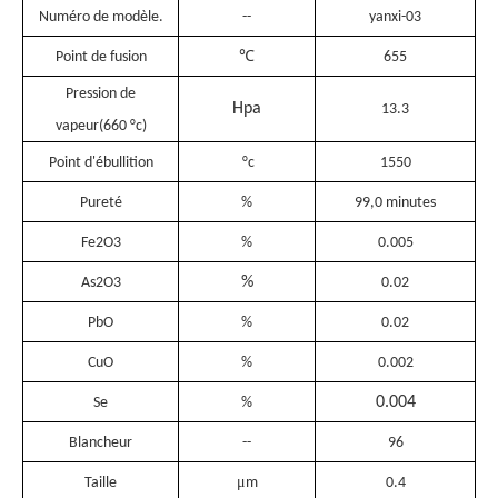
Numéro de modèle.
--
yanxi-03
℃
Point de fusion
655
Pression de
Hpa
13.3
vapeur(660 °c)
Point d'ébullition
°c
1550
Pureté
%
99,0 minutes
Fe2O3
%
0.005
%
As2O3
0.02
PbO
%
0.02
CuO
%
0.002
0.004
Se
%
Blancheur
--
96
μ
Taille
m
0.4