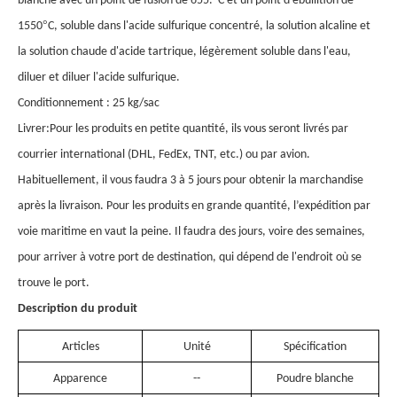
blanche avec un point de fusion de 655.
C et un point d'ébullition de
°
1550
C, soluble dans l'acide sulfurique concentré, la solution alcaline et
la solution chaude d'acide tartrique, légèrement soluble dans l'eau,
diluer et diluer l'acide sulfurique.
Conditionnement : 25 kg/sac
Livrer:
Pour les produits en petite quantité, ils vous seront livrés par
courrier international (DHL, FedEx, TNT, etc.) ou par avion.
Habituellement, il vous faudra 3 à 5 jours pour obtenir la marchandise
après la livraison. Pour les produits en grande quantité, l’expédition par
voie maritime en vaut la peine. Il faudra des jours, voire des semaines,
pour arriver à votre port de destination, qui dépend de l'endroit où se
trouve le port.
Description du produit
Articles
Unité
Spécification
Apparence
--
Poudre blanche