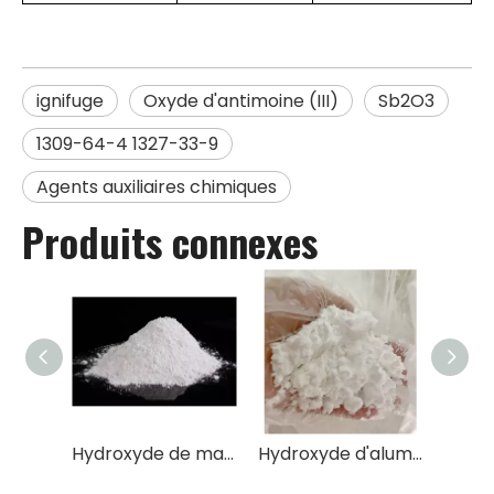
ignifuge
Oxyde d'antimoine (III)
Sb2O3
1309-64-4 1327-33-9
Agents auxiliaires chimiques
Produits connexes
Hydroxyde de magnésium ignifuge Mg(OH)2
Hydroxyde d'aluminium ignifuge AlH3O3