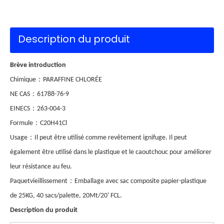
Description du produit
Brève introduction
：
Chimique
PARAFFINE CHLORÉE
：
NE CAS
61788-76-9
：
EINECS
263-004-3
：
Formule
C20H41Cl
：
Usage
Il peut être utilisé comme revêtement ignifuge. Il peut
également être utilisé dans le plastique et le caoutchouc pour améliorer
leur résistance au feu.
：
Paquet
vieillissement
Emballage avec sac composite papier-plastique
de 25KG, 40 sacs/palette, 20Mt/20' FCL.
Description du produit