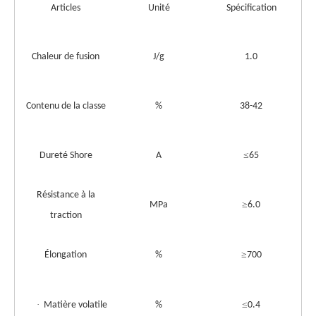
Articles
Unité
Spécification
Chaleur de fusion
J/g
1.0
Contenu de la classe
%
38-42
≤
Dureté Shore
A
65
Résistance à la
≥
MPa
6.0
traction
≥
Élongation
%
700
·
≤
Matière volatile
%
0.4