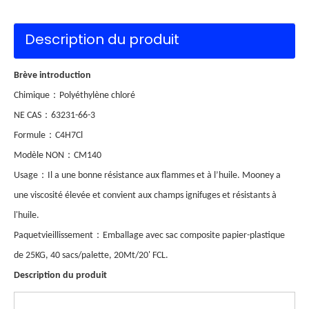
Description du produit
Brève introduction
：
Chimique
Polyéthylène chloré
：
NE CAS
63231-66-3
：
Formule
C4H7Cl
：
Modèle NON
CM140
：
Usage
Il a une bonne résistance aux flammes et à l’huile. Mooney a
une viscosité élevée et convient aux champs ignifuges et résistants à
l'huile.
：
Paquet
vieillissement
Emballage avec sac composite papier-plastique
de 25KG, 40 sacs/palette, 20Mt/20' FCL.
Description du produit