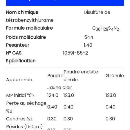
Nom chimique
Disulfure de
tétrabenzylthiurame
Formule moléculaire
C
H
S
N
30
28
4
2
Poids moléculaire
544
Pesanteur
1.40
N° CAS.
10591-85-2
Spécification
Poudre enduite
Poudre
Granule
Apparence
d'huile
Jaune clair
MP initial ℃≥
124.0
123.0
123.0
Perte au séchage
0.40
0.40
0.40
%≤
Cendres %≤
0.30
0.30
0.30
Résidus (150μm)