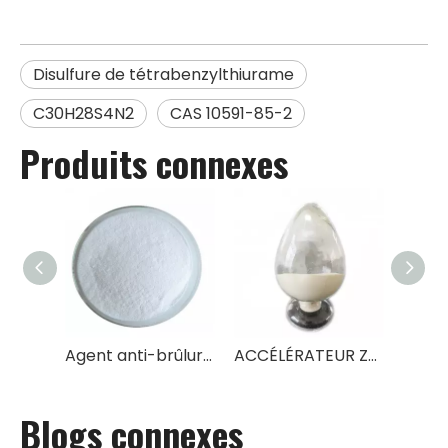
Disulfure de tétrabenzylthiurame
C30H28S4N2
CAS 10591-85-2
Produits connexes
Agent anti-brûlure pour caoutchouc CTP(PVI)
ACCÉLÉRATEUR ZMBT
Blogs connexes