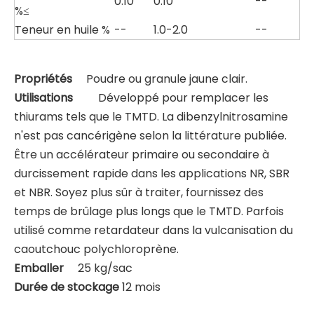
0.10
0.10
--
%≤
Teneur en huile %
--
1.0-2.0
--
Propriétés
Poudre ou granule jaune clair.
Utilisations
Développé pour remplacer les
thiurams tels que le TMTD. La dibenzylnitrosamine
n'est pas cancérigène selon la littérature publiée.
Être un accélérateur primaire ou secondaire à
durcissement rapide dans les applications NR, SBR
et NBR. Soyez plus sûr à traiter, fournissez des
temps de brûlage plus longs que le TMTD. Parfois
utilisé comme retardateur dans la vulcanisation du
caoutchouc polychloroprène.
Emballer
25 kg/sac
Durée de stockage
12 mois