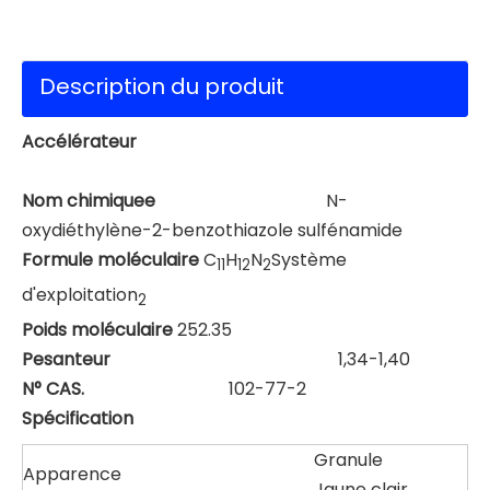
Description du produit
Accélérateur
Nom chimique
e
N-
oxydiéthylène-2-benzothiazole sulfénamide
Formule moléculaire
C
H
N
Système
11
12
2
d'exploitation
2
Poids moléculaire
252.35
Pesanteur
1,34-1,40
N° CAS.
102-77-2
Spécification
Granule
Apparence
Jaune clair