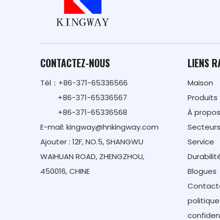
CONTACTEZ-NOUS
LIENS R
Tél：+86-371-65336566
Maison
+86-371-65336567
Produits
+86-371-65336568
À propos
E-mail:
kingway@hnkingway.com
Secteur
Ajouter : 12F, NO.5, SHANGWU
Service
WAIHUAN ROAD, ZHENGZHOU,
Durabilit
450016, CHINE
Blogues
Contact
politiqu
confident