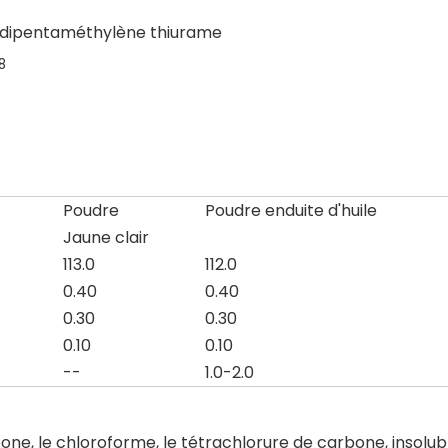
améthylène thiurame
8
Poudre
Poudre enduite d'huile
Jaune clair
113.0
112.0
0.40
0.40
0.30
0.30
0.10
0.10
--
1.0-2.0
ne, le chloroforme, le tétrachlorure de carbone, insolubl