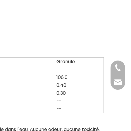
Granule
+86-37
106.0
+86-37
kingwa
0.40
0.30
+86-37
--
--
e dans l'eau. Aucune odeur, aucune toxicité.