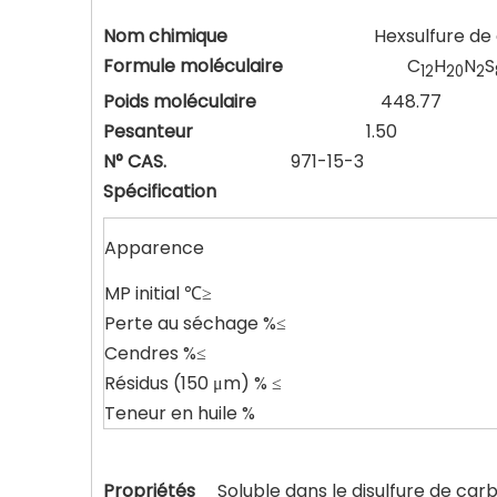
Nom chimique
Hexsulfure de dipent
Formule moléculaire
C
H
N
S
12
20
2
Poids moléculaire
448.77
Pesanteur
1.50
N° CAS.
971-15-3
Spécification
Apparence
MP initial ℃≥
Perte au séchage %≤
Cendres %≤
Résidus (150 μm) % ≤
Teneur en huile %
Propriétés
Soluble dans le disulfure de carbo