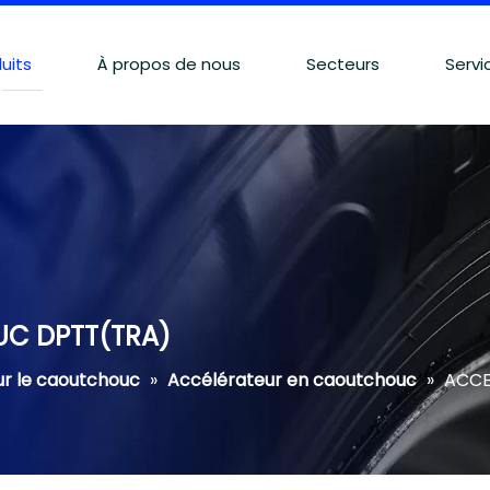
uits
À propos de nous
Secteurs
Servi
C DPTT(TRA)
ur le caoutchouc
»
Accélérateur en caoutchouc
»
ACCE