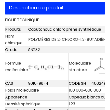
Description du produit
FICHE TECHNIQUE
Produits
Caoutchouc chloroprène synthétique
Nom
POLYMÈRES DE 2-CHLORO-1,3-BUTADIÈNE
chimique
Grade
SN232
Formule
Moléculaire
moléculaire
structure
CAS
9010-98-4
CODE SH
40024910
Poids moléculaire
100 000~600 000
Apparence
Copeaux blancs ou gri
Densité spécifique
1.23