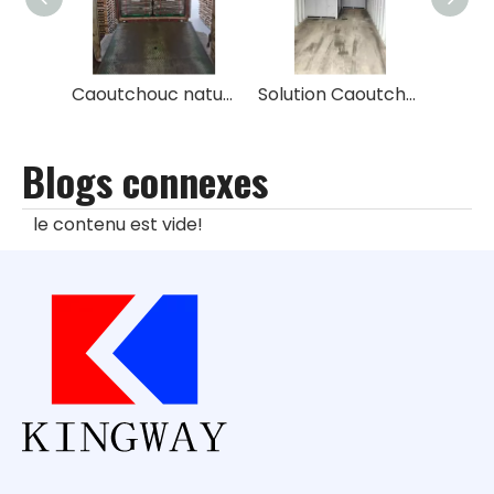
Caoutchouc naturel TSR9710
Solution Caoutchouc Styrène Butadiène SSBR HPR950 Eneos
Blogs connexes
le contenu est vide!