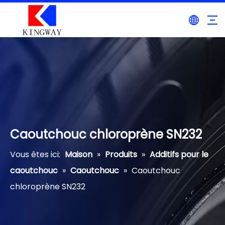
Caoutchouc chloroprène SN232
Vous êtes ici:
Maison
»
Produits
»
Additifs pour le
caoutchouc
»
Caoutchouc
»
Caoutchouc
chloroprène SN232