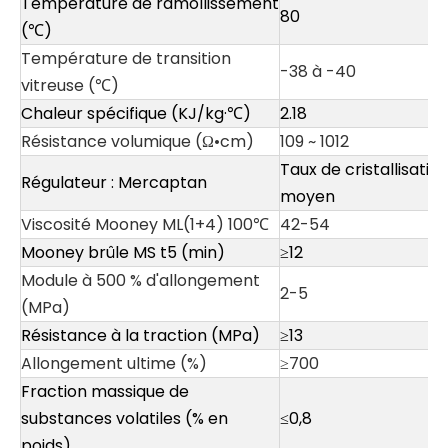
Température de ramollissement
80
(℃)
Température de transition
-38 à -40
vitreuse (℃)
Chaleur spécifique (KJ/kg·℃)
2.18
Résistance volumique (Ω•cm)
109 ~ 1012
Taux de cristallisation
Régulateur : Mercaptan
moyen
Viscosité Mooney ML(1+4) 100℃
42-54
Mooney brûle MS t5 (min)
≥12
Module à 500 % d'allongement
2-5
(MPa)
Résistance à la traction (MPa)
≥13
Allongement ultime (%)
≥700
Fraction massique de
substances volatiles (% en
≤0,8
poids)