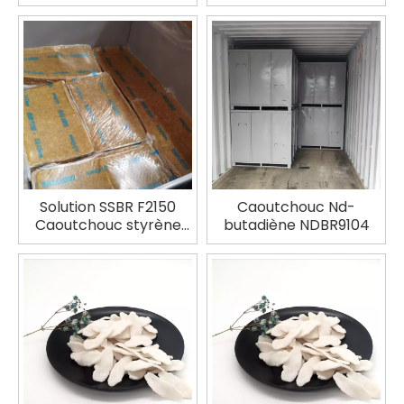
HPR950 Eneos
Solution SSBR F2150
Caoutchouc Nd-
Caoutchouc styrène
butadiène NDBR9104
butadiène