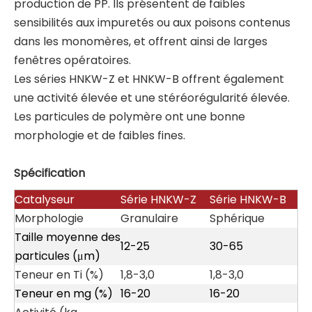
production de PP. Ils présentent de faibles
sensibilités aux impuretés ou aux poisons contenus
dans les monomères, et offrent ainsi de larges
fenêtres opératoires.
Les séries HNKW-Z et HNKW-B offrent également
une activité élevée et une stéréorégularité élevée.
Les particules de polymère ont une bonne
morphologie et de faibles fines.
Spécification
Catalyseur
Série HNKW-Z
Série HNKW-B
Morphologie
Granulaire
Sphérique
Taille moyenne des
12-25
30-65
particules (μm)
Teneur en Ti (%)
1,8-3,0
1,8-3,0
Teneur en mg (%)
16-20
16-20