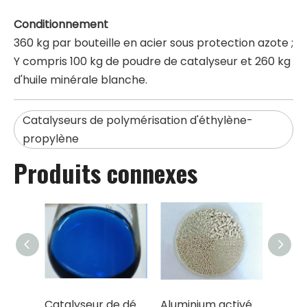
Conditionnement
360 kg par bouteille en acier sous protection azote ;
Y compris 100 kg de poudre de catalyseur et 260 kg
d'huile minérale blanche.
Catalyseurs de polymérisation d'éthylène-
propylène
Produits connexes
Catalyseur de désulfuration liquide/solide à haute efficacité (phtalocyanine sulfonée cobalt)
Aluminium activé/oxyde d'aluminium/support de catalyseur (teneur en Al2O3 96 %-98 %)