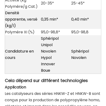
Activité (kg
20-35*
25-45*
Polymère/g Cat.)
Densité
apparente, versé
0,35 min*
0,40 min*
(kg/l)
Polymère XI (%)
95,0-98,8*
95,0-98,8
Sphéripol
Unipol
Candidature en
Novolen
Sphéripol
cours
Hypol
Novolen
Innover
Boue
Cela dépend
sur
différent
technologies
Application
Les catalyseurs des séries HNKW-Z et HNKW-B sont
conçus pour la production de polypropylène homo,